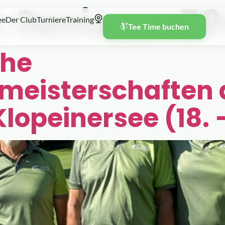
:
Senioren 50
ee
Der Club
Turniere
Training
Tee Time buchen
che
eisterschaften 
lopeinersee (18. 