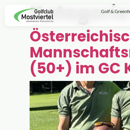
Kategorie
Golf & Greenf
Österreichis
Mannschaftsm
(50+) im GC K