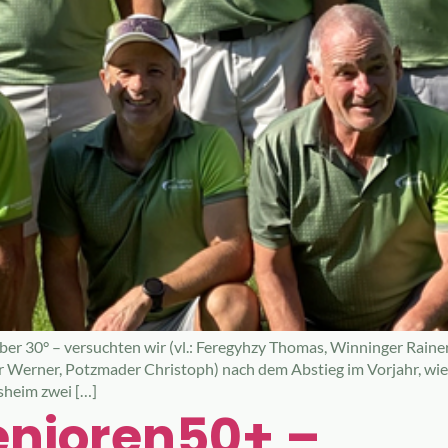
über 30° – versuchten wir (vl.: Feregyhzy Thomas, Winninger Raine
 Werner, Potzmader Christoph) nach dem Abstieg im Vorjahr, wiede
sheim zwei […]
Senioren50+ –