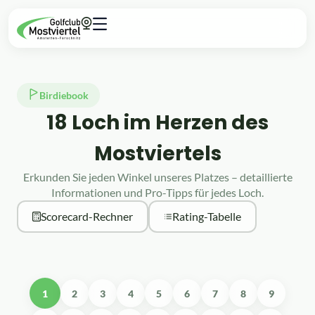
Birdiebook
18 Loch im Herzen des
Mostviertels
Erkunden Sie jeden Winkel unseres Platzes – detaillierte
Informationen und Pro-Tipps für jedes Loch.
Scorecard-Rechner
Rating-Tabelle
1
2
3
4
5
6
7
8
9