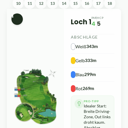
10
11
12
13
14
15
16
17
18
1
PAR
HCP
Loch 1
4
5
ABSCHLÄGE
343m
Weiß
333m
Gelb
299m
Blau
269m
Rot
PRO-TIPP
Idealer Start:
Breite Driving-
Zone, Out links
droht kaum.
Abschlag