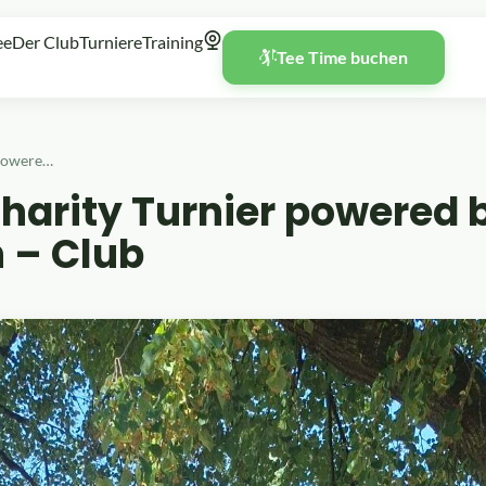
ee
Der Club
Turniere
Training
Tee Time buchen
Early Morning Charity Turnier powered by Legendario Men – Club
harity Turnier powered 
 – Club