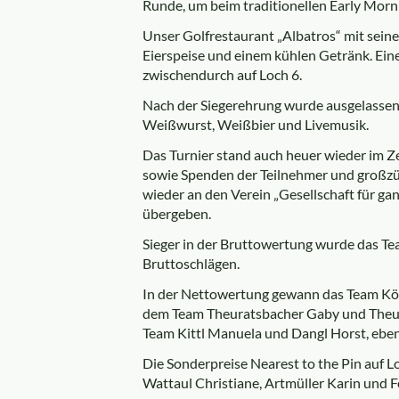
Runde, um beim traditionellen Early Morni
Unser Golfrestaurant „Albatros“ mit sein
Eierspeise und einem kühlen Getränk. Ein
zwischendurch auf Loch 6.
Nach der Siegerehrung wurde ausgelassen 
Weißwurst, Weißbier und Livemusik.
Das Turnier stand auch heuer wieder im Zei
sowie Spenden der Teilnehmer und großzü
wieder an den Verein „Gesellschaft für 
übergeben.
Sieger in der Bruttowertung wurde das Te
Bruttoschlägen.
In der Nettowertung gewann das Team Köch
dem Team Theuratsbacher Gaby und Theura
Team Kittl Manuela und Dangl Horst, ebenf
Die Sonderpreise Nearest to the Pin auf L
Wattaul Christiane, Artmüller Karin und Fe