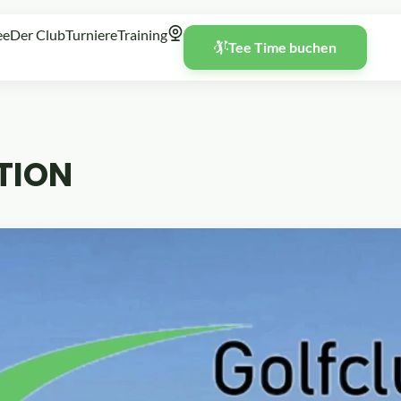
ee
Der Club
Turniere
Training
Tee Time buchen
TION