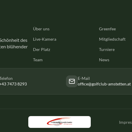
Über uns
Greenfee
Live-Kamera
Mitgliedschaft
 Schönheit des
tten blühender
Der Platz
Turniere
Team
News
Telefon
E-Mail
+43 7473 8293
office@golfclub-amstetten.at
Impre