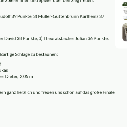
e Spielerinnen und Spieler über den Sieg freuen:
udolf 39 Punkte, 3) Müller-Guttenbrunn Karlheinz 37
er David 38 Punkte, 3) Theuratsbacher Julian 36 Punkte.
ßartige Schläge zu bestaunen:
d
ukas
er Dieter, 2,05 m
ern ganz herzlich und freuen uns schon auf das große Finale