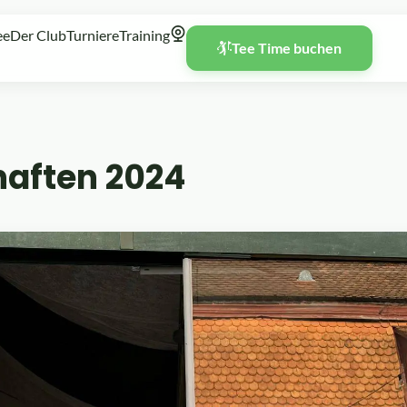
ee
Der Club
Turniere
Training
Tee Time buchen
aften 2024