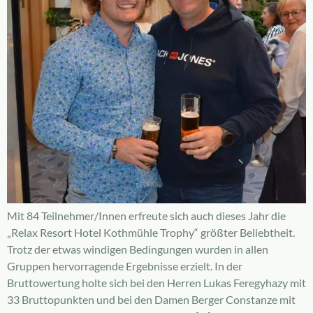
Mit 84 Teilnehmer/Innen erfreute sich auch dieses Jahr die
„Relax Resort Hotel Kothmühle Trophy“ größter Beliebtheit.
Trotz der etwas windigen Bedingungen wurden in allen
Gruppen hervorragende Ergebnisse erzielt. In der
Bruttowertung holte sich bei den Herren Lukas Feregyhazy mit
33 Bruttopunkten und bei den Damen Berger Constanze mit