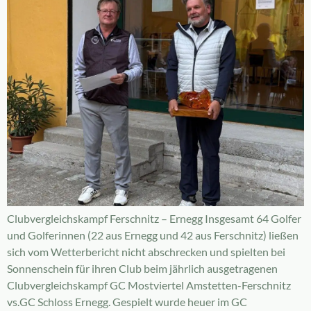
Clubvergleichskampf Ferschnitz – Ernegg Insgesamt 64 Golfer
und Golferinnen (22 aus Ernegg und 42 aus Ferschnitz) ließen
sich vom Wetterbericht nicht abschrecken und spielten bei
Sonnenschein für ihren Club beim jährlich ausgetragenen
Clubvergleichskampf GC Mostviertel Amstetten-Ferschnitz
vs.GC Schloss Ernegg. Gespielt wurde heuer im GC