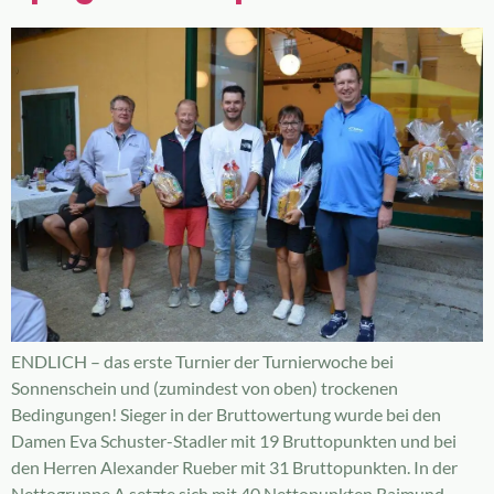
ENDLICH – das erste Turnier der Turnierwoche bei
Sonnenschein und (zumindest von oben) trockenen
Bedingungen! Sieger in der Bruttowertung wurde bei den
Damen Eva Schuster-Stadler mit 19 Bruttopunkten und bei
den Herren Alexander Rueber mit 31 Bruttopunkten. In der
Nettogruppe A setzte sich mit 40 Nettopunkten Raimund