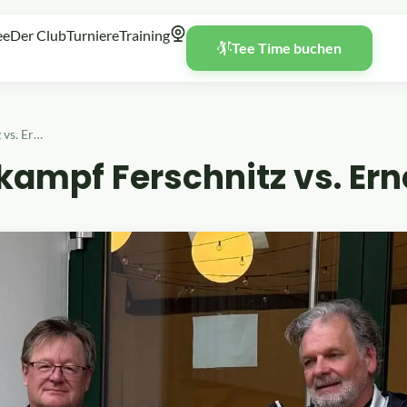
ee
Der Club
Turniere
Training
Tee Time buchen
Clubvergleichskampf Ferschnitz vs. Ernegg
kampf Ferschnitz vs. Er