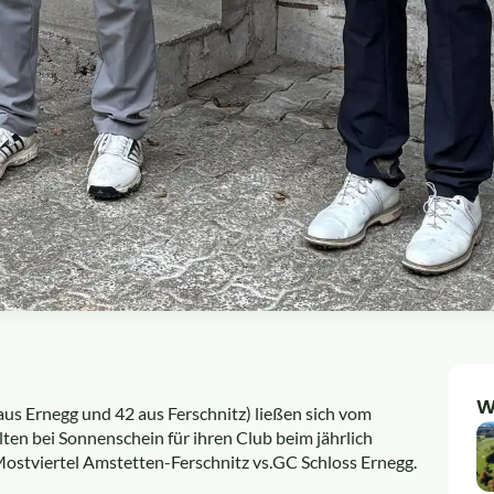
W
us Ernegg und 42 aus Ferschnitz) ließen sich vom
ten bei Sonnenschein für ihren Club beim jährlich
stviertel Amstetten-Ferschnitz vs.GC Schloss Ernegg.