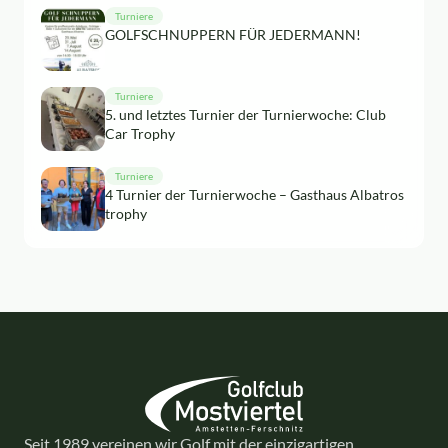
Turniere
GOLFSCHNUPPERN FÜR JEDERMANN!
Turniere
5. und letztes Turnier der Turnierwoche: Club
Car Trophy
Turniere
4 Turnier der Turnierwoche – Gasthaus Albatros
trophy
Seit 1989 vereinen wir Golf mit der einzigartigen